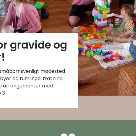
or gravide og
!
 et småbørnsvenligt mødested
abyer og tumlinge, træning
de arrangementer med
<3