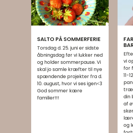
SALTO PÅ SOMMERFERIE
FAR
BA
Torsdag d. 25. juni er sidste
Eft
åbningsdag før vi lukker ned
vi 
og holder sommerpause. Vi
for 
skal jo samle kræfter til nye
11-1
spændende projekter fra d.
pan
10. august, hvor vi ses igen<3
træ
God sommer kære
din 
familier!!!
af ø
skø
lær
og 
for