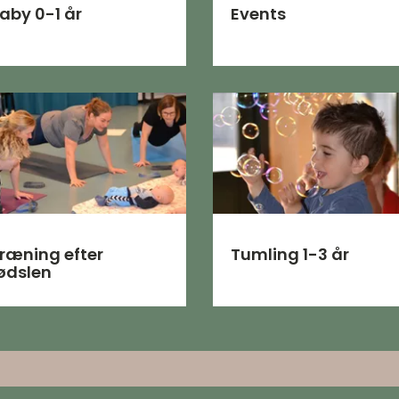
aby 0-1 år
Events
ræning efter
Tumling 1-3 år
ødslen