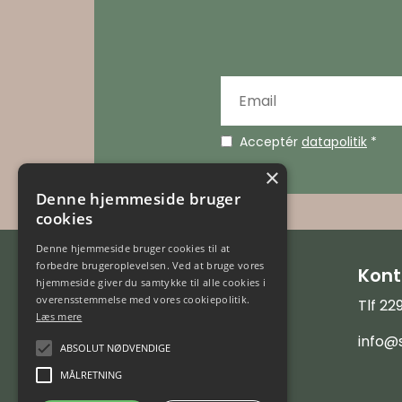
Acceptér
datapolitik
*
×
Denne hjemmeside bruger
cookies
Denne hjemmeside bruger cookies til at
forbedre brugeroplevelsen. Ved at bruge vores
SALTO -
Kont
hjemmeside giver du samtykke til alle cookies i
Familieaktiviteter
overensstemmelse med vores cookiepolitik.
Tlf 2
Læs mere
Nordstensvej 1
info@s
3400 Hillerød
ABSOLUT NØDVENDIGE
CVR 35 33 39 75
MÅLRETNING