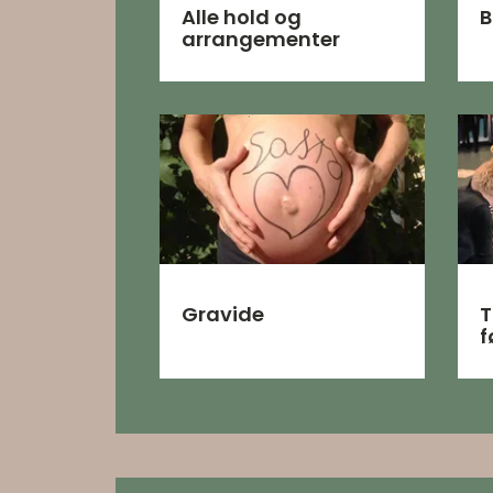
Alle hold og
B
arrangementer
Gravide
T
f