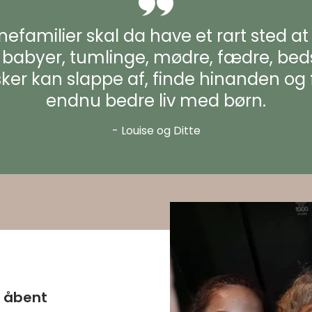
nefamilier skal da have et rart sted a
r babyer, tumlinge, mødre, fædre, be
 kan slappe af, finde hinanden og fin
endnu bedre liv med børn.
- Louise og Ditte
r åbent