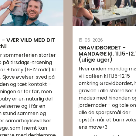
 - VÆR VILD MED DIT
15-06-2026
RN!
GRAVIDBORDET -
MANDAGE kl. 11.15-12.
er sommerferien starter
(ulige uger)
op på tirsdags-træning
Hver anden mandag m
far + baby (6-12 mdr) kl.
vi i caféen kl 11.15-12.15
2. Sjove øvelser, sved på
omkring Gravidbordet, 
den og tæt kontakt -
gravide i alle størrelser
ningen er for far, men
mødes med hinanden o
baby er en naturlig del
jordemoder - og tale o
velserne og I får en
alle de spørgsmål der
n stund sammen og
opstår, når et barn voks
er samarbejdsøvelser
ens mave<3
lege, som I nemt kan
tsætte med derhjemme.