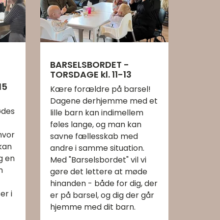
BARSELSBORDET -
TORSDAGE kl. 11-13
15
Kære forældre på barsel!
Dagene derhjemme med et
ødes
lille barn kan indimellem
føles lange, og man kan
hvor
savne fællesskab med
 kan
andre i samme situation.
g en
Med "Barselsbordet" vil vi
m
gøre det lettere at møde
hinanden - både for dig, der
er i
er på barsel, og dig der går
hjemme med dit barn.