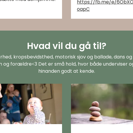
https://fb.me/e/6ObX
oapC
Hvad vil du gå til?
rhed, kropsbevidsthed, motorisk sjov og ballade, dans og
 og forældre<3 Det er små hold, hvor både underviser o
hinanden godt at kende.