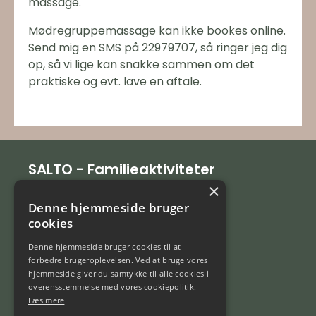
massage.
Mødregruppemassage kan ikke bookes online.
Send mig en SMS på 22979707, så ringer jeg dig
op, så vi lige kan snakke sammen om det
praktiske og evt. lave en aftale.
SALTO - Familieaktiviteter
×
Nordstensvej 1
Denne hjemmeside bruger
3400 Hillerød
cookies
CVR 35 33 39 75
Denne hjemmeside bruger cookies til at
Kontakt
forbedre brugeroplevelsen. Ved at bruge vores
hjemmeside giver du samtykke til alle cookies i
Tlf 22979707
overensstemmelse med vores cookiepolitik.
Læs mere
info@saltos.dk